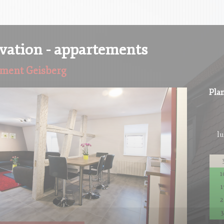
vation - appartements
ment Geisberg
Plan
lu
1
1
2
3