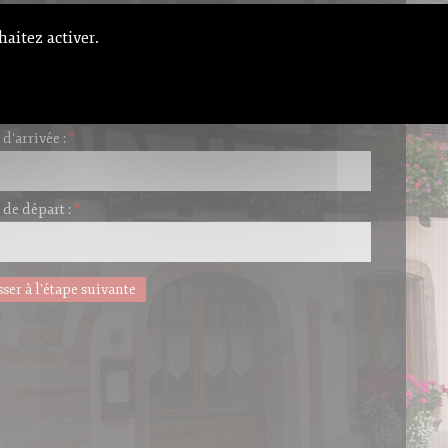
e
Réservé
Option de réservation
haitez activer.
Demande de réservation d'un appartement
champs indiqués par un
*
sont obligatoires.
 d'arrivée :
*
 de départ :
*
ser à l'étape suivante