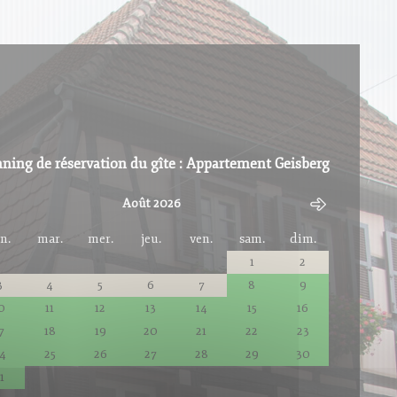
ning de réservation du gîte : Appartement Geisberg
Août 2026
n.
mar.
mer.
jeu.
ven.
sam.
dim.
1
2
3
4
5
6
7
8
9
0
11
12
13
14
15
16
7
18
19
20
21
22
23
4
25
26
27
28
29
30
1