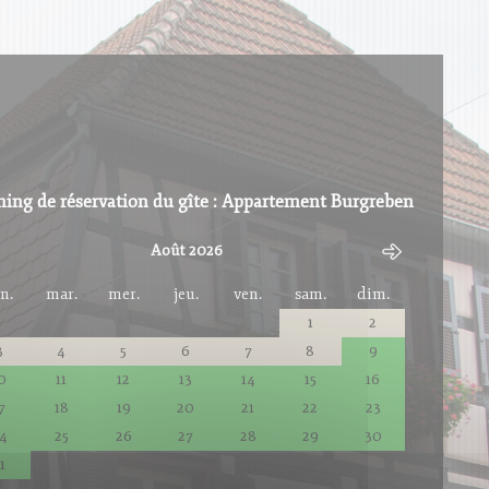
ning de réservation du gîte : Appartement Burgreben
Août 2026
n.
mar.
mer.
jeu.
ven.
sam.
dim.
1
2
3
4
5
6
7
8
9
0
11
12
13
14
15
16
7
18
19
20
21
22
23
4
25
26
27
28
29
30
1