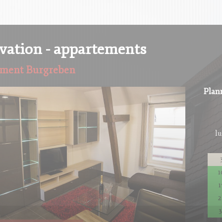
vation - appartements
ment Burgreben
Plan
lu
1
1
2
3