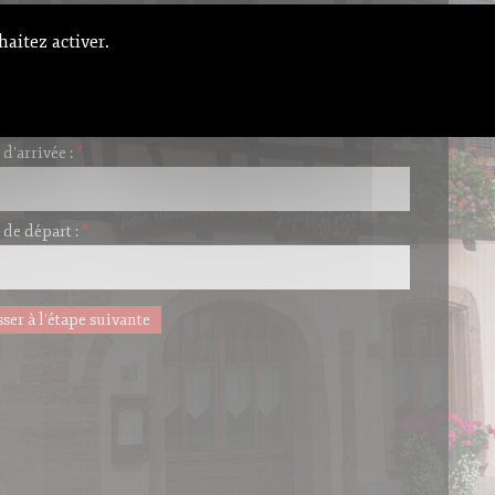
e
Réservé
Option de réservation
haitez activer.
Demande de réservation d'un appartement
champs indiqués par un
*
sont obligatoires.
 d'arrivée :
*
 de départ :
*
ser à l'étape suivante